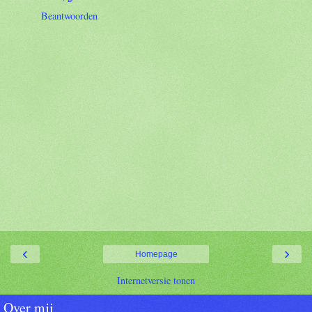
Beantwoorden
‹
›
Homepage
Internetversie tonen
Over mij